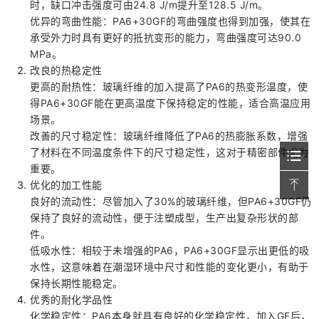
时，缺口冲击强度可由24.8 J/m提升至128.5 J/m。
优异的弯曲性能：PA6+30GF的弯曲强度也得到加强，使其在
承受外力时具有更好的抵抗变形的能力，弯曲强度可达90.0
MPa。
改良的热稳定性
更高的耐热性：玻璃纤维的加入提高了PA6的热变形温度，使
得PA6+30GF能在更高温度下保持稳定的性能，适合高温应用
场景。
改善的尺寸稳定性：玻璃纤维降低了PA6的热膨胀系数，增强
了材料在不同温度条件下的尺寸稳定性，这对于精密部件尤为
重要。
优化的加工性能
良好的流动性：尽管加入了30%的玻璃纤维，但PA6+30GF仍
保持了良好的流动性，便于注塑成型，生产出复杂形状的部
件。
低吸水性：相较于未增强的PA6，PA6+30GF显示出更低的吸
水性，这意味着在潮湿环境中尺寸和性能的变化更小，有助于
保持长期性能稳定。
优秀的耐化学品性
化学稳定性：PA6本身就具有良好的化学稳定性，加入GF后，